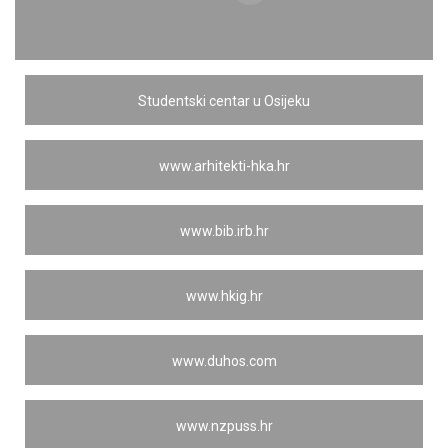
Studentski centar u Osijeku
www.arhitekti-hka.hr
www.bib.irb.hr
www.hkig.hr
www.duhos.com
www.nzpuss.hr